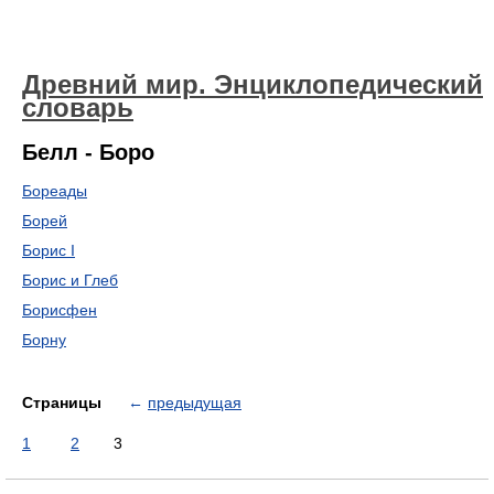
Древний мир. Энциклопедический
словарь
Белл - Боро
Бореады
Борей
Борис I
Борис и Глеб
Борисфен
Борну
Страницы
←
предыдущая
1
2
3